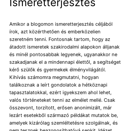
Ismeretterjesztés
Amikor a blogomon ismeretterjesztés céljából
írok, azt közérthetően és emberközelien
szeretném tenni. Fontosnak tartom, hogy az
átadott ismeretek szakirodalmi alapokon álljanak
és minél pontosabbak legyenek, ugyanakkor ne
szakadjanak el a mindennapi élettől, a segítséget
kérő szülők és gyermekek élményvilágától.
Kihívás számomra megmutatni, hogyan
találkoznak a leírt gondolatok a hétköznapi
tapasztalatokkal, ezért igyekszem ahol lehet,
valós történeteket tenni az elmélet mellé. Csak
összevont, torzított, erősen anonimizált, már
lezárt esetekből származó példákat mutatok be,
amelyek kizárólag szemléltetésre szolgálnak, és
nem tesznek beazonosíthatóvá senkit. Idézet