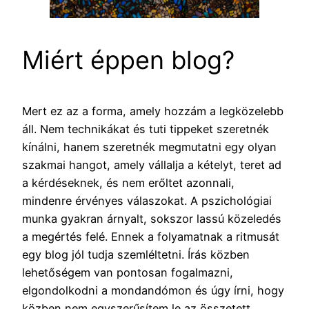
Miért éppen blog?
Mert ez az a forma, amely hozzám a legközelebb
áll. Nem technikákat és tuti tippeket szeretnék
kínálni, hanem szeretnék megmutatni egy olyan
szakmai hangot, amely vállalja a kételyt, teret ad
a kérdéseknek, és nem erőltet azonnali,
mindenre érvényes válaszokat. A pszichológiai
munka gyakran árnyalt, sokszor lassú közeledés
a megértés felé. Ennek a folyamatnak a ritmusát
egy blog jól tudja szemléltetni. Írás közben
lehetőségem van pontosan fogalmazni,
elgondolkodni a mondandómon és úgy írni, hogy
közben nem egyszerűsítem le az összetett