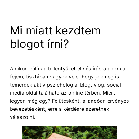
Ugrás
a
tartalomhoz
Mi miatt kezdtem
blogot írni?
Amikor leülök a billentyűzet elé és írásra adom a
fejem, tisztában vagyok vele, hogy jelenleg is
temérdek aktív pszichológiai blog, vlog, social
media oldal található az online térben. Miért
legyen még egy? Felütésként, állandóan érvényes
bevezetésként, erre a kérdésre szeretnék
válaszolni.